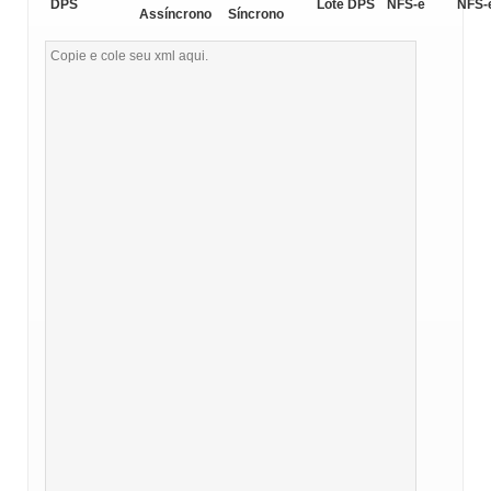
DPS
Lote DPS
NFS-e
NFS-
Assíncrono
Síncrono