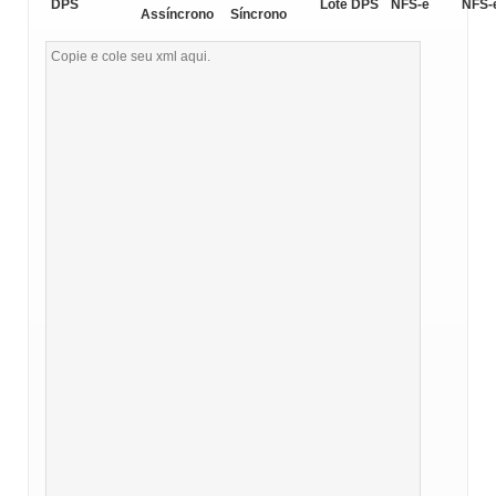
DPS
Lote DPS
NFS-e
NFS-
Assíncrono
Síncrono