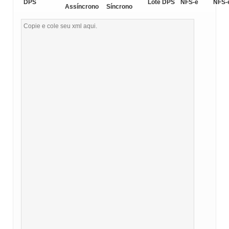
DPS
Lote DPS
NFS-e
NFS-
Assíncrono
Síncrono