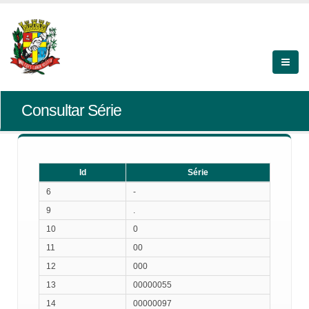
Consultar Série
Id
Série
Id
Série
6
-
9
.
10
0
11
00
12
000
13
00000055
14
00000097