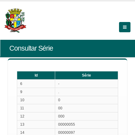
Consultar Série
Id
Série
Id
Série
6
-
9
.
10
0
11
00
12
000
13
00000055
14
00000097