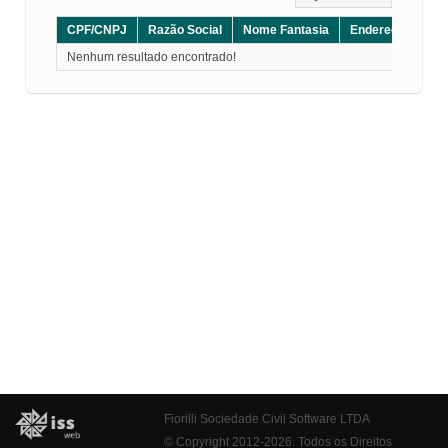
CPF/CNPJ
Razão Social
Nome Fantasia
Endereço
CE
Nenhum resultado encontrado!
Fiorilli Sociedade Civil Software LTDA
© Copyright 2012-2026. Todos os Direitos