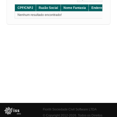
CPF/CNPJ
Razão Social
Nome Fantasia
Endereço
CE
Nenhum resultado encontrado!
Fiorilli Sociedade Civil Software LTDA
© Copyright 2012-2026. Todos os Direitos