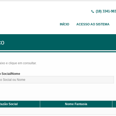
(18) 3341-98
INÍCIO
ACESSO AO SISTEMA
ço
baixo e clique em consultar.
 Social/Nome
azão Social
Nome Fantasia