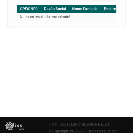
CPF/CNPJ
Razão Social
Nome Fantasia
Endereço
CE
Nenhum resultado encontrado!
Fiorilli Sociedade Civil Software LTDA
© Copyright 2012-2026. Todos os Direitos