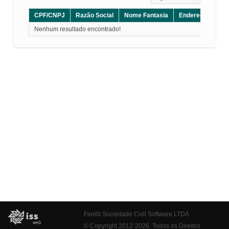
CPF/CNPJ
Razão Social
Nome Fantasia
Endereço
CE
Nenhum resultado encontrado!
Fiorilli Sociedade Civil Software LTDA
© Copyright 2012-2026. Todos os Direitos