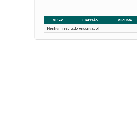
NFS-e
Emissão
Alíquota
Nenhum resultado encontrado!